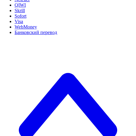
QIWI
Skrill
Sofort
Visa
WebMoney
Банковский перевод