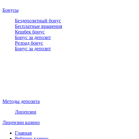
Бонусы
Бездепозитный бонус
Бесплатные вращения
Кешбек бонус
Бонус за депозит
Релоад бонус
Бонус за депозит
Методы депозита
Лицензии
Лицензии казино
Главная
Рейтинг казино