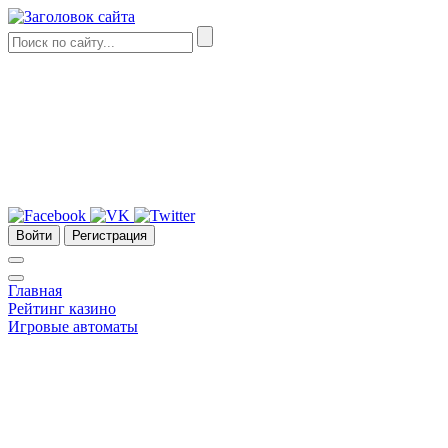
Войти
Регистрация
Главная
Рейтинг казино
Игровые автоматы