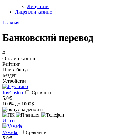
Лицензии
Лицензии казино
Главная
Банковский перевод
#
Онлайн казино
Рейтинг
Прив. бонус
Бездеп
Устройства
JoyCasino
Сравнить
5.0/5
100% до 1000$
Играть
Vavada
Сравнить
5.0/5