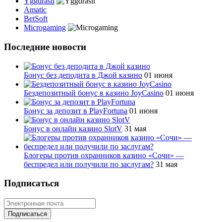
Yggdrasil
Amatic
BetSoft
Microgaming
Последние новости
Бонус без деподита в Джой казино
01 июня
Бездепозитный бонус в казино JoyCasino
01 июня
Бонус за депозит в PlayFortuna
01 июня
Бонус в онлайн казино SlotV
31 мая
Блогеры против охранников казино «Сочи» —
беспредел или получили по заслугам?
31 мая
Подписаться
Подписаться