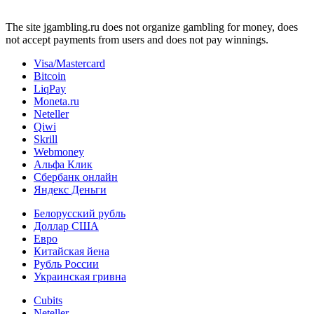
The site jgambling.ru does not organize gambling for money, does
not accept payments from users and does not pay winnings.
Visa/Mastercard
Bitcoin
LiqPay
Moneta.ru
Neteller
Qiwi
Skrill
Webmoney
Альфа Клик
Сбербанк онлайн
Яндекс Деньги
Белорусский рубль
Доллар США
Евро
Китайская йена
Рубль России
Украинская гривна
Cubits
Neteller