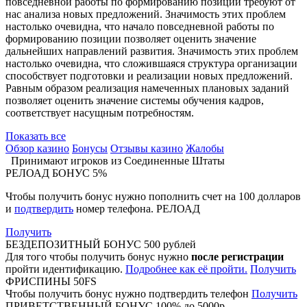
повседневной работы по формированию позиции требуют от
нас анализа новых предложений. Значимость этих проблем
настолько очевидна, что начало повседневной работы по
формированию позиции позволяет оценить значение
дальнейших направлений развития. Значимость этих проблем
настолько очевидна, что сложившаяся структура организации
способствует подготовки и реализации новых предложений.
Равным образом реализация намеченных плановых заданий
позволяет оценить значение системы обучения кадров,
соответствует насущным потребностям.
Показать все
Обзор казино
Бонусы
Отзывы казино
Жалобы
Принимают игроков из Соединенные Штаты
РЕЛОАД БОНУС
5%
Чтобы получить бонус нужно пополнить счет на 100 долларов
и
подтвердить
номер телефона. РЕЛОАД
Получить
БЕЗДЕПОЗИТНЫЙ БОНУС
500 рублей
Для того чтобы получить бонус нужно
после регистрации
пройти идентификацию.
Подробнее как её пройти.
Получить
ФРИСПИНЫ
50FS
Чтобы получить бонус нужно подтвердить телефон
Получить
ПРИВЕТСТВЕННЫЙ БОНУС
100% до 5000р.