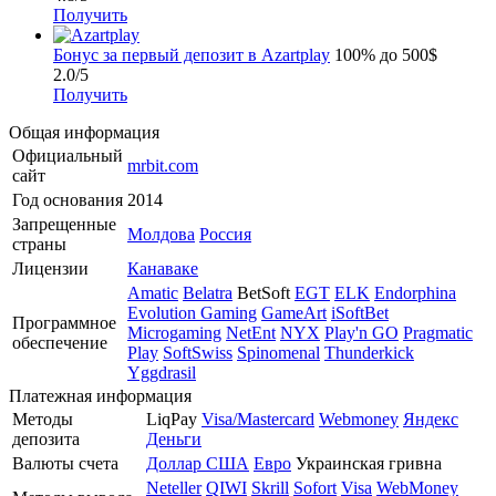
Получить
Бонус за первый депозит в Azartplay
100% до 500$
2.0/5
Получить
Общая информация
Официальный
mrbit.com
сайт
Год основания
2014
Запрещенные
Молдова
Россия
страны
Лицензии
Канаваке
Amatic
Belatra
BetSoft
EGT
ELK
Endorphina
Evolution Gaming
GameArt
iSoftBet
Программное
Microgaming
NetEnt
NYX
Play'n GO
Pragmatic
обеспечение
Play
SoftSwiss
Spinomenal
Thunderkick
Yggdrasil
Платежная информация
Методы
LiqPay
Visa/Mastercard
Webmoney
Яндекс
депозита
Деньги
Валюты счета
Доллар США
Евро
Украинская гривна
Neteller
QIWI
Skrill
Sofort
Visa
WebMoney