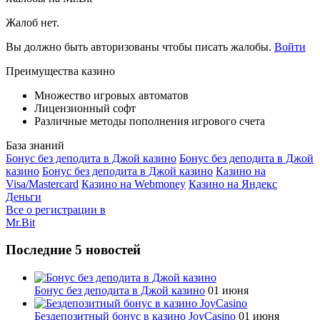
Жалоб нет.
Вы должно быть авторизованы чтобы писать жалобы.
Войти
Преимущества казино
Множество игровых автоматов
Лицензионный софт
Различные методы пополнения игрового счета
База знаний
Бонус без деподита в Джой казино
Бонус без деподита в Джой
казино
Бонус без деподита в Джой казино
Казино на
Visa/Mastercard
Казино на Webmoney
Казино на Яндекс
Деньги
Все о регистрации в
Mr.Bit
Последние 5 новостей
Бонус без деподита в Джой казино
01 июня
Бездепозитный бонус в казино JoyCasino
01 июня