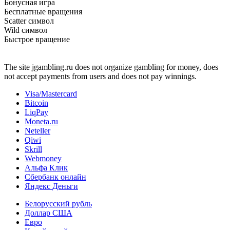
Бонусная игра
Бесплатные вращения
Scatter символ
Wild символ
Быстрое вращение
The site jgambling.ru does not organize gambling for money, does
not accept payments from users and does not pay winnings.
Visa/Mastercard
Bitcoin
LiqPay
Moneta.ru
Neteller
Qiwi
Skrill
Webmoney
Альфа Клик
Сбербанк онлайн
Яндекс Деньги
Белорусский рубль
Доллар США
Евро