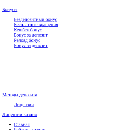
Бонусы
Бездепозитный бонус
Бесплатные вращения
Кешбек бонус
Бонус за депозит
Релоад бонус
Бонус за депозит
Методы депозита
Лицензии
Лицензии казино
Главная
Рейтинг казино